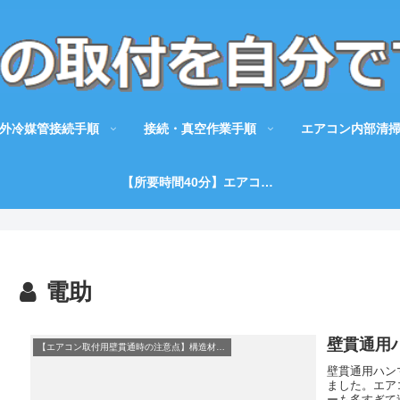
外冷媒管接続手順
接続・真空作業手順
エアコン内部清
【所要時間40分】エアコンシーズン前の試運転方法のポイントを徹底解説！
電助
壁貫通用
【エアコン取付用壁貫通時の注意点】構造材を傷付けない重要なポイント！
壁貫通用ハン
ました。エア
ーも多すぎて