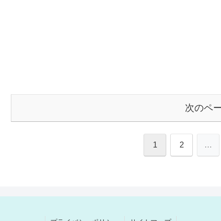
次のペ
1
2
…