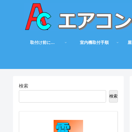
取付け前に…
室内機取付手順
屋
検索
検索