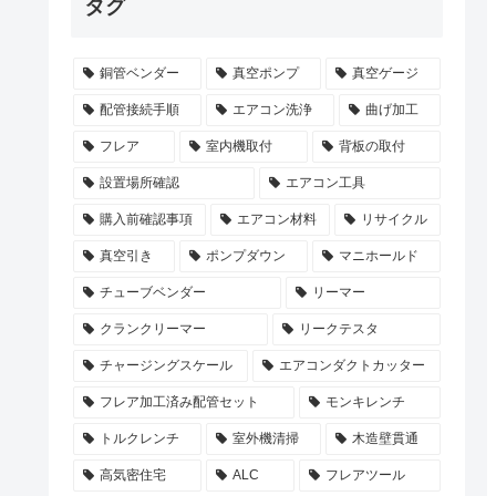
タグ
銅管ベンダー
真空ポンプ
真空ゲージ
配管接続手順
エアコン洗浄
曲げ加工
フレア
室内機取付
背板の取付
設置場所確認
エアコン工具
購入前確認事項
エアコン材料
リサイクル
真空引き
ポンプダウン
マニホールド
チューブベンダー
リーマー
クランクリーマー
リークテスタ
チャージングスケール
エアコンダクトカッター
フレア加工済み配管セット
モンキレンチ
トルクレンチ
室外機清掃
木造壁貫通
高気密住宅
ALC
フレアツール