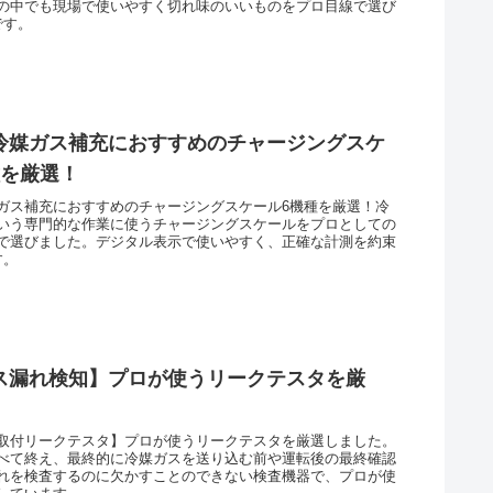
の中でも現場で使いやすく切れ味のいいものをプロ目線で選び
です。
冷媒ガス補充におすすめのチャージングスケ
種を厳選！
ガス補充におすすめのチャージングスケール6機種を厳選！冷
いう専門的な作業に使うチャージングスケールをプロとしての
で選びました。デジタル表示で使いやすく、正確な計測を約束
す。
ス漏れ検知】プロが使うリークテスタを厳
取付リークテスタ】プロが使うリークテスタを厳選しました。
べて終え、最終的に冷媒ガスを送り込む前や運転後の最終確認
れを検査するのに欠かすことのできない検査機器で、プロが使