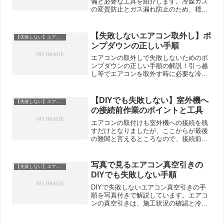
備と必要な工具を紹介します。冷媒ガス
の変質防止とガス漏れ防止のため、標準
取付仕様の真空引きは必須なので、適切
な工具を使って正しい手順で行うことが
大切です。
【失敗しないエアコン取外し】ポ
【失敗しない】エアコン室外機の取り付け手順と重要なポイント
ンプダウンの正しい手順
エアコンの取外しで失敗しないためのポ
ンプダウンの正しい手順の解説！引っ越
し等でエアコンを取外す時に必要な冷媒
ガスの回収で行うのがポンプダウンです
が、正しい手順で行わないと冷媒ガスが
漏れて取付けたときに運転できないこと
【DIYでも失敗しない】室外機へ
【失敗しない】エアコン室外機の取り付け手順と重要なポイント
になるので失敗しない正しい手順をご覧
の接続前作業のポイントと工具
ください。
エアコンの取付けも室外機への接続を残
すだけとなりましたが、ここからが最後
の難関と言えるところなので、接続前に
行う作業と必要な工具、重要なポイント
を紹介します。
写真で見るエアコン真空引きの
【失敗しない】エアコン室外機の取り付け手順と重要なポイント
DIYでも失敗しない手順
DIYで失敗しないエアコン真空引きの手
順を写真付きで解説しています。エアコ
ンの真空引きは、施工状況の確認と冷媒
ガス漏れを未然に防ぐ最終検査の意味合
いを合わせ持っている大切な作業なの