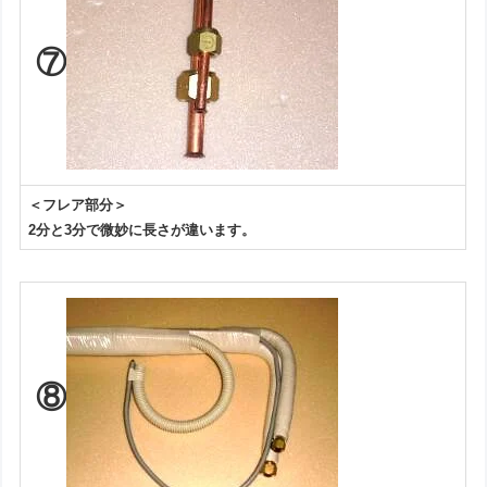
⑦
＜フレア部分＞
2分と3分で微妙に長さが違います。
⑧